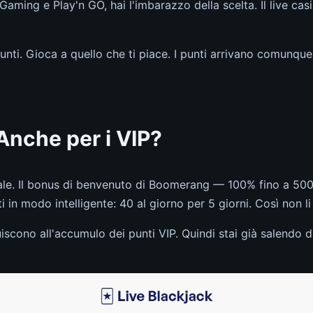
aming e Play'n GO, hai l'imbarazzo della scelta. Il live ca
unti. Gioca a quello che ti piace. I punti arrivano comunqu
Anche per i VIP?
eale. Il bonus di benvenuto di Boomerang — 100% fino a 500€
 in modo intelligente: 40 al giorno per 5 giorni. Così non li b
iscono all'accumulo dei punti VIP. Quindi stai già salendo d