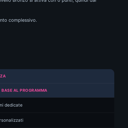
ento complessivo.
NZA
 BASE AL PROGRAMMA
ni dedicate
sonalizzati