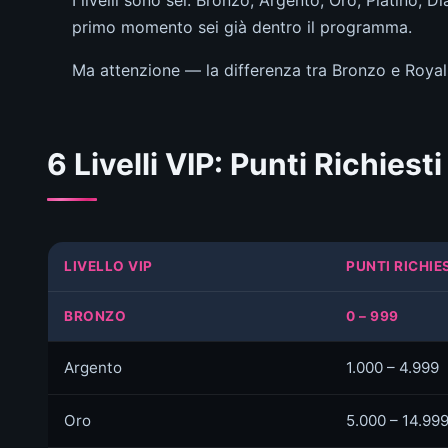
primo momento sei già dentro il programma.
Ma attenzione — la differenza tra Bronzo e Royal
6 Livelli VIP: Punti Richies
LIVELLO VIP
PUNTI RICHIE
BRONZO
0 – 999
Argento
1.000 – 4.999
Oro
5.000 – 14.99