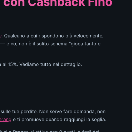
io con Cashback Fino
e
. Qualcuno a cui rispondono più velocemente,
— e no, non è il solito schema "gioca tanto e
a al 15%. Vediamo tutto nel dettaglio.
to sulle tue perdite. Non serve fare domanda, non
erang
e ti promuove quando raggiungi la soglia.
livello Bronzo si attiva con 0 punti, quindi dal