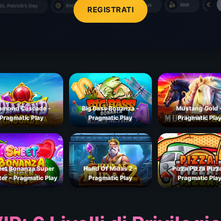
REGISTRATI
amond Cascade -
Big Bass Bonanza -
Mustang Gold 
Pragmatic Play
Pragmatic Play
Pragmatic Pla
et Bonanza Super
Hand Of Midas 2 -
Pizza Pizza Pizz
ter - Pragmatic Play
Pragmatic Play
Pragmatic Pla