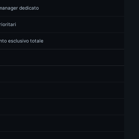
manager dedicato
rioritari
to esclusivo totale