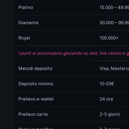
Platino
15.000 – 49.9
Diamante
50.000 – 99.9
Royal
100.000+
I punti si accumulano giocando su slot, live casino e 
Metodi deposito
Visa, Masterca
Deposito minimo
10-20€
Prelievo e-wallet
24 ore
Prelievo carte
2-5 giorni