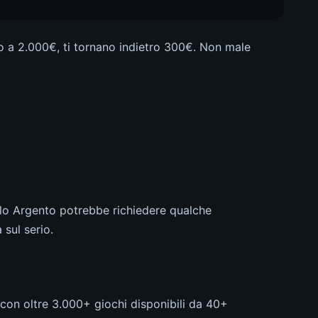
o a 2.000€, ti tornano indietro 300€. Non male
ello Argento potrebbe richiedere qualche
 sul serio.
 con oltre 3.000+ giochi disponibili da 40+