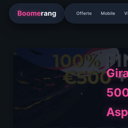
Boome
rang
Offerte
Mobile
V
Gira
500
Asp