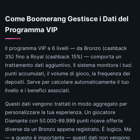
Come Boomerang Gestisce i Dati del
Programma VIP
Il programma VIP a 6 livelli — da Bronzo (cashback
3%) fino a Royal (cashback 15%) — comporta un
trattamento dati aggiuntivo. Il sistema monitora i tuoi
punti accumulati, il volume di gioco, la frequenza dei
depositi. Serve per calcolare automaticamente il tuo
livello e i benefici associati.
Questi dati vengono trattati in modo aggregato per
personalizzare la tua esperienza. Un giocatore
Diamante con 50.000-99.999 punti riceve offerte
diverse da un Bronzo appena registrato. È logico. Ma
— e questo è importante — questi dati non vengono