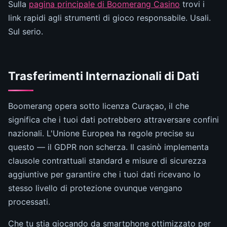
Sulla
pagina principale di Boomerang Casino
trovi i
link rapidi agli strumenti di gioco responsabile. Usali.
Sul serio.
Trasferimenti Internazionali di Dati
Boomerang opera sotto licenza Curaçao, il che
significa che i tuoi dati potrebbero attraversare confini
nazionali. L'Unione Europea ha regole precise su
questo — il GDPR non scherza. Il casinò implementa
clausole contrattuali standard e misure di sicurezza
aggiuntive per garantire che i tuoi dati ricevano lo
stesso livello di protezione ovunque vengano
processati.
Che tu stia giocando da smartphone ottimizzato per