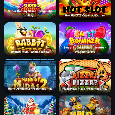
Super Gummy Strike - Pragmatic
Play
Hot Slot 777 Crown - Wazdan
Sweet Bonanza Super Scatter -
Rabbit Fields - Games Global
Pragmatic Play
Hand Of Midas 2 - Pragmatic Play
Pizza Pizza Pizza - Pragmatic Play