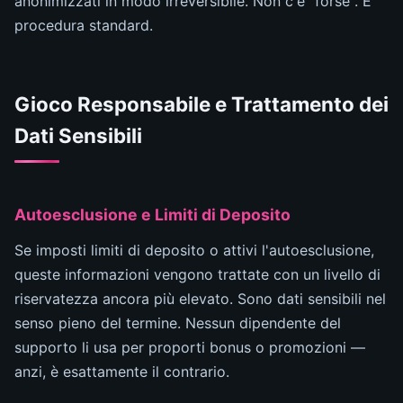
anonimizzati in modo irreversibile. Non c'è "forse". È
procedura standard.
Gioco Responsabile e Trattamento dei
Dati Sensibili
Autoesclusione e Limiti di Deposito
Se imposti limiti di deposito o attivi l'autoesclusione,
queste informazioni vengono trattate con un livello di
riservatezza ancora più elevato. Sono dati sensibili nel
senso pieno del termine. Nessun dipendente del
supporto li usa per proporti bonus o promozioni —
anzi, è esattamente il contrario.