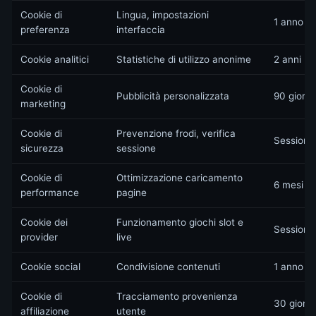
Cookie di
Lingua, impostazioni
1 anno
preferenza
interfaccia
Cookie analitici
Statistiche di utilizzo anonime
2 anni
Cookie di
Pubblicità personalizzata
90 giorni
marketing
Cookie di
Prevenzione frodi, verifica
Sessione
sicurezza
sessione
Cookie di
Ottimizzazione caricamento
6 mesi
performance
pagine
Cookie dei
Funzionamento giochi slot e
Sessione
provider
live
Cookie social
Condivisione contenuti
1 anno
Cookie di
Tracciamento provenienza
30 giorni
affiliazione
utente