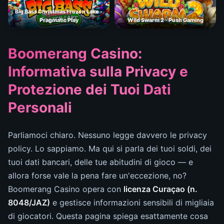
Big Bass Christmas Frozen Lake -
Pragmatic Play
Wild Swarm 2 - Push Gaming
Boomerang Casino:
Informativa sulla Privacy e
Protezione dei Tuoi Dati
Personali
Parliamoci chiaro. Nessuno legge davvero le privacy
policy. Lo sappiamo. Ma qui si parla dei tuoi soldi, dei
tuoi dati bancari, delle tue abitudini di gioco — e
allora forse vale la pena fare un'eccezione, no?
Boomerang Casino opera con
licenza Curaçao (n.
8048/JAZ)
e gestisce informazioni sensibili di migliaia
di giocatori. Questa pagina spiega esattamente cosa