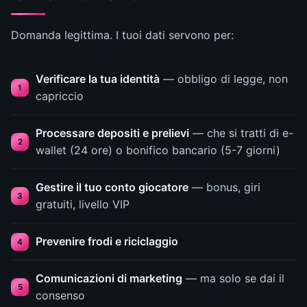
Domanda legittima. I tuoi dati servono per:
Verificare la tua identità
— obbligo di legge, non
capriccio
Processare depositi e prelievi
— che si tratti di e-
wallet (24 ore) o bonifico bancario (5-7 giorni)
Gestire il tuo conto giocatore
— bonus, giri
gratuiti, livello VIP
Prevenire frodi e riciclaggio
Comunicazioni di marketing
— ma solo se dai il
consenso