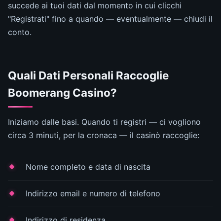
succede ai tuoi dati dal momento in cui clicchi
"Registrati" fino a quando — eventualmente — chiudi il
conto.
Quali Dati Personali Raccoglie
Boomerang Casino?
Iniziamo dalle basi. Quando ti registri — ci vogliono
circa 3 minuti, per la cronaca — il casinò raccoglie:
Nome completo e data di nascita
Indirizzo email e numero di telefono
Indirizzo di residenza