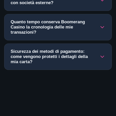
legali fiscali fino a 5 anni.
con società esterne?
nascita, indirizzo di residenza, email e numero di
telefono. Per la verifica KYC successiva
No, le informazioni rimangono strettamente
serviranno documento d'identità valido e prova
confidenziali. L'unica eccezione riguarda i
Quanto tempo conserva Boomerang
di residenza recente. Nessun dato viene
Casino la cronologia delle mie
fornitori di giochi come Pragmatic Play, NetEnt
condiviso con terze parti senza esplicito
transazioni?
ed Evolution Gaming, che ricevono dati tecnici
consenso dell'utente.
anonimi necessari per il funzionamento delle slot
Tutti i depositi effettuati tramite Visa,
e dei tavoli live. Nessuna informazione
Mastercard, Skrill o bonifico bancario vengono
Sicurezza dei metodi di pagamento:
identificativa viene trasmessa a fini commerciali
come vengono protetti i dettagli della
archiviati per 7 anni, come richiesto dalla licenza
o pubblicitari esterni.
mia carta?
Curaçao n. 8048/JAZ. Puoi accedere in qualsiasi
momento alla tua cronologia completa dall'area
Zero dettagli di pagamento vengono memorizzati
personale. I prelievi verso e-wallet o carte di
sui server del casinò. Tutti i processi di deposito
credito seguono lo stesso periodo di
tramite Visa, Mastercard o bonifico passano
conservazione.
attraverso gateway certificati PCI-DSS che
gestiscono autonomamente i dati sensibili. Anche
per i prelievi minimi da 10-20€, le informazioni
bancarie restano esclusivamente presso i